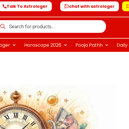
Talk To Astrologer
chat with astrologer
oducts
arch
loger
Horoscope 2026
Pooja Pathh
Dail