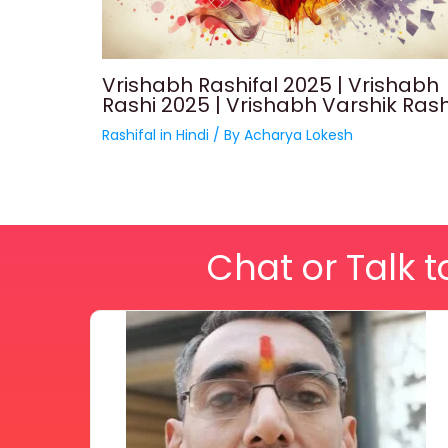
Vrishabh Rashifal 2025 | Vrishabh
Rashi 2025 | Vrishabh Varshik Rash
Rashifal in Hindi
/ By
Acharya Lokesh
Chat or Talk t
Price
This
range:
₹ 2,100.00
product
through
₹ 2,999.00
has
multiple
variants.