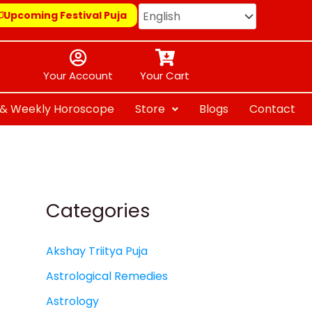
Upcoming Festival Puja
Your Account
Your Cart
y & Weekly Horoscope
Store
Blogs
Contact
Categories
Akshay Triitya Puja
Astrological Remedies
Astrology